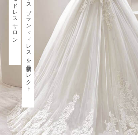
世界の花嫁に愛されているイギリスブランドドレスを最新セレクト
プレミアムレンタルSETプラン
海外リゾー
Dress Plan
P
ドレスプラン
前撮りレン
Q & A
国内レンタルに関する質問
海外レン
Voice
マタニティ
お客様の声
Access
アクセス