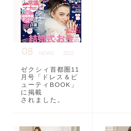
ゼクシィ首都圏11
月号「ドレス＆ビ
ューティBOOK」
に掲載
されました。