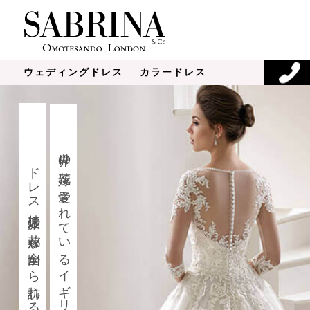
ウェディングドレス
カラードレス
初めてのお客様はこちら
ドレス持込派の花嫁が全国から訪れるドレスサロン
Concept
Ou
サブリナコンセプト
Wedding Dress
Co
ウェディングドレス
カ
Set Pair Plan
Overse