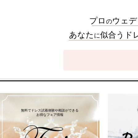
プロ
ウェデ
の
あなた
似合うド
に
無料でドレス試着体験や相談ができる
お得なフェア情報