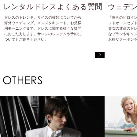
レンタルドレスよくある質問
ウェデ
ドレスのトレンド、サイズの種類についてから、
ドレスのトレンド、サイズの種類についてから、
「映画のヒロイ
海外ウェディング、メンズタキシード、お父様
海外ウェディング、メンズタキシード、お父様
ットがコンセプ
用モーニングまで、ドレスに関する様々な疑問
用モーニングまで、ドレスに関する様々な疑問
貴女の運命のド
におこたえします。サロンのシステムや予約に
におこたえします。サロンのシステムや予約に
なプランやキャ
ついてもご参考ください。
ついてもご参考ください。
お得なクーポン