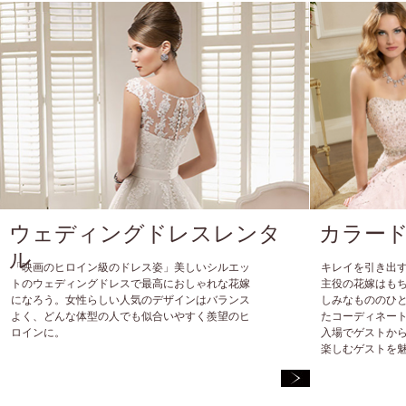
2014年１111月23
日
ウェディングドレスレンタ
カラー
ル
「映画のヒロイン級のドレス姿」美しいシルエッ
キレイを引き出
トのウェディングドレスで最高におしゃれな花嫁
主役の花嫁はも
になろう。女性らしい人気のデザインはバランス
しみなもののひ
よく、どんな体型の人でも似合いやすく羨望のヒ
たコーディネー
ロインに。
入場でゲストか
楽しむゲストを